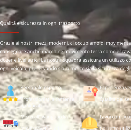
Qualità e sicurezza in ogni trasporto
Grazie ai nostri mezzi moderni, ci occupiamo di movimenta
consegnare anche macchine movimento terra come escavato
dozer e livellatrici. La nostra squadra assicura un utilizzo co
ogni veicolo, preservando sia la merce sia la sicurezza degli
Personale esperto
Esperienza ve
Professionisti altamente
Qualità del ser
qualificati.
Mezzi all'avanguardia
Lavoro in sicu
Miniescavatori ed
Corretto utiliz