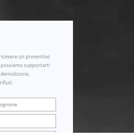
icevere un preventivo
 possiamo supportarti
, demolizione,
fiuti.