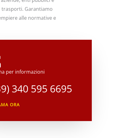
 aziende, enti pubblici e
li trasporti. Garantiamo
dempiere alle normative e
a per informazioni
39) 340 595 6695
AMA ORA