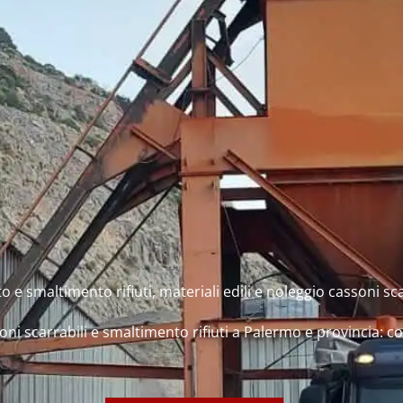
o e smaltimento rifiuti, materiali edili e noleggio cassoni sca
oni scarrabili e smaltimento rifiuti a Palermo e provincia: 