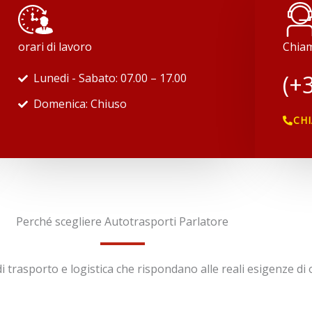
orari di lavoro
Chiam
(+
Lunedi - Sabato: 07.00 – 17.00
Domenica: Chiuso
CH
Perché scegliere Autotrasporti Parlatore
i trasporto e logistica che rispondano alle reali esigenze di