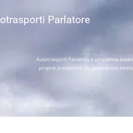
Vai
al
otrasporti Parlatore
contenuto
Autotrasporti Parlatore è un’azienda leader ne
proprie prestazioni. Da generazioni metti